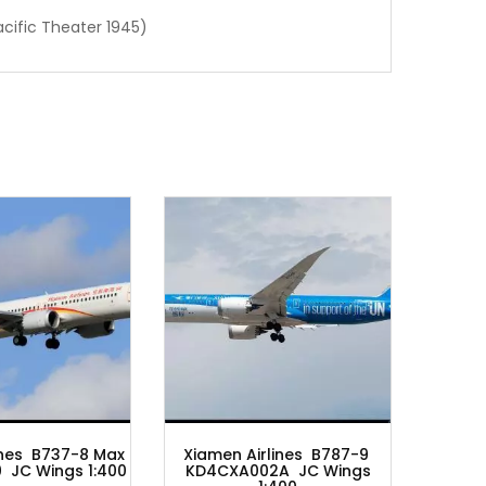
acific Theater 1945)
TAM Linhas Aereas A350
900 LH2TAM005 JC Wing
1:200
Xiamen Airlines B787-9
$
3,261.80
$
4,340.0
KD4CXA002A JC Wings