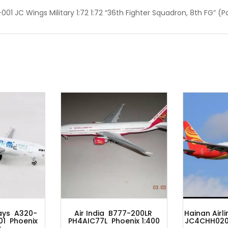
1 JC Wings Military 1:72 1:72 “36th Fighter Squadron, 8th FG” (P
Air India B777-200LR
Hainan Airlines B737-8 Max
PH4AIC77L Phoenix 1:400
JC4CHH020 JC Wings 1:400