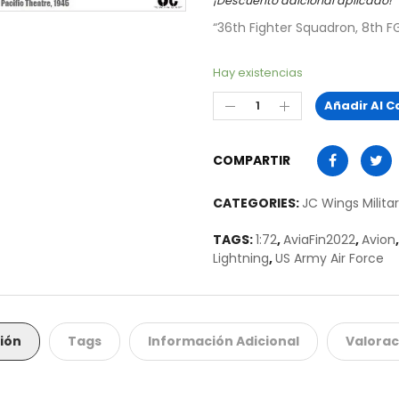
¡Descuento adicional aplicado!
“36th Fighter Squadron, 8th F
Hay existencias
Añadir Al C
COMPARTIR
CATEGORIES:
JC Wings Militar
TAGS:
1:72
,
AviaFin2022
,
Avion
Lightning
,
US Army Air Force
ión
Tags
Información Adicional
Valorac