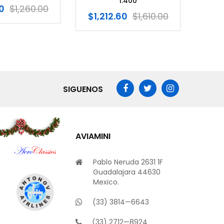
1:400
$
1,212.60
$
1,610.00
SIGUENOS
AVIAMINI
Pablo Neruda 2631 1F
Guadalajara 44630
Mexico.
(33) 3814—6643
(33) 2712—8924