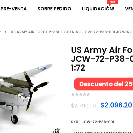
PRE-VENTA
SOBRE PEDIDO
LIQUIDACIÓN!
VE
2
US ARMY AIR FORCE P-38L LIGHTNING JCW-72-P38-001 JC WINGS 
US Army Air Fo
JCW-72-P38-00
1:72
Descuento del 2
$
2,096.20
$
2,790.00
SKU:
JCW-72-P38-001