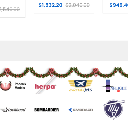
$
1,532.20
$
2,040.00
$
949.40
$
1,260.00