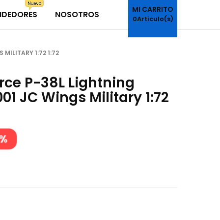
MI CARRITO
NDEDORES
NOSOTROS
0
Articulo(s)
MILITARY 1:72 1:72
rce P-38L Lightning
1 JC Wings Military 1:72
5%