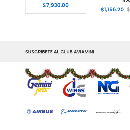
1:400
$
7,930.00
$
1,156.20
$
1,540.00
SUSCRIBETE AL CLUB AVIAMINI