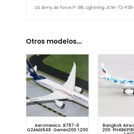
US Army Air Force P-38L Lightning JCW-72-P38-00
Otros modelos...
romexico B787-9
Bangkok Airways A320-
648 Gemini200 1:200
200 PH4BKP1801 Phoenix