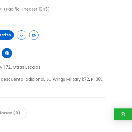
G” (Pacific Theater 1945)
arrito
y 1:72
,
Otras Escalas
,
descuento-adicional
,
JC Wings Military 1:72
,
P-38L
iones (0)