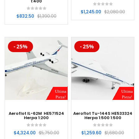
1:400
$
1,245.00
$
2,080.00
$
832.50
$
1,390.00
-20%
-20%
- 25%
- 25%
Ultima
Ultima
Pieza!
Pieza!
Aeroflot IL-62M HE571524
Aeroflot Tu-144S HE533324
Herpa 1:200
Herpa 1:500 1:500
$
4,324.00
$
5,750.00
$
1,259.60
$
1,680.00