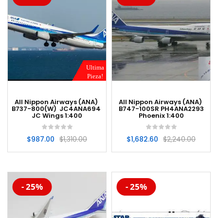
Ultima
Pieza!
All Nippon Airways (ANA)
All Nippon Airways (ANA)
B737-800(W) JC4ANA694
B747-100SR PH4ANA2293
JC Wings 1:400
Phoenix 1:400
$
987.00
$
1,310.00
$
1,682.60
$
2,240.00
-20%
-20%
- 25%
- 25%