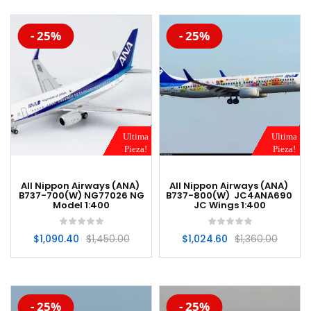
-20%
-20%
- 25%
- 25%
Ultima
Ultima
Pieza!
Pieza!
All Nippon Airways (ANA)
All Nippon Airways (ANA)
B737-700(W) NG77026 NG
B737-800(W) JC4ANA690
Model 1:400
JC Wings 1:400
$
1,090.40
$
1,450.00
$
1,024.60
$
1,360.00
-20%
-20%
- 25%
- 25%