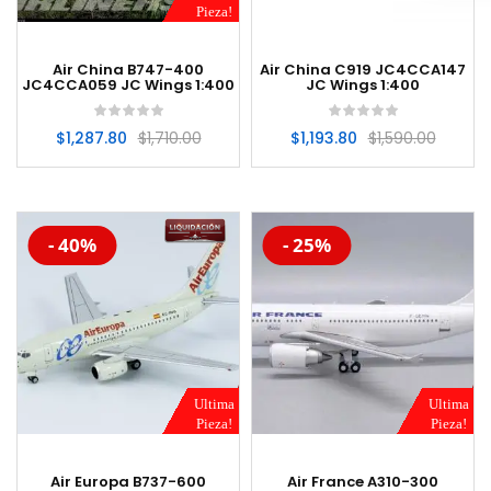
Pieza!
Air China B747-400
Air China C919 JC4CCA147
JC4CCA059 JC Wings 1:400
JC Wings 1:400
$
1,287.80
$
1,710.00
$
1,193.80
$
1,590.00
-20%
-20%
- 40%
- 25%
Ultima
Ultima
Pieza!
Pieza!
Air Europa B737-600
Air France A310-300