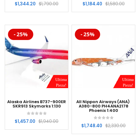
$
1,344.20
$
1,790.00
$
1,184.40
$
1,580.00
-20%
-20%
- 25%
- 25%
Ultima
Ultima
Pieza!
Pieza!
Alaska Airlines B737-900ER
All Nippon Airways (ANA)
SKR913 Skymarks 1:130
A380-800 PH4ANA2178
Phoenix 1:400
$
1,457.00
$
1,940.00
$
1,748.40
$
2,330.00