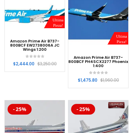
Ultima
Pieza!
Ultima
Amazon Prime Air B737-
Pieza!
800BCF EW2738006A JC
Wings 1:200
Amazon Prime Air B737-
800BCF PH4SCX2277 Phoenix
$
2,444.00
$
3,250.00
1:400
$
1,475.80
$
1,960.00
-20%
-20%
- 25%
- 25%