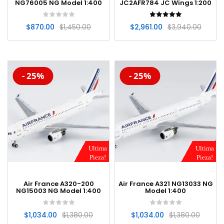
NG76005 NG Model 1:400
JC2AFR784 JC Wings 1:200
$
870.00
$
1,450.00
$
2,961.00
$
3,940.00
-20%
-20%
- 25%
- 25%
Ultima
Ultima
Pieza!
Pieza!
Air France A320-200
Air France A321 NG13033 NG
NG15003 NG Model 1:400
Model 1:400
$
1,034.00
$
1,380.00
$
1,034.00
$
1,380.00