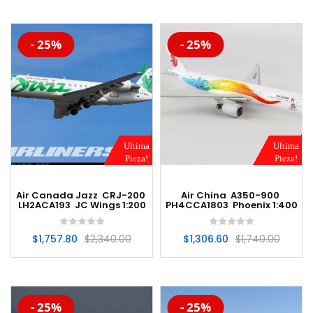
-20%
-20%
- 25%
- 25%
Ultima
Ultima
Pieza!
Pieza!
Air Canada Jazz CRJ-200
Air China A350-900
LH2ACA193 JC Wings 1:200
PH4CCA1803 Phoenix 1:400
$
1,757.80
$
2,340.00
$
1,306.60
$
1,740.00
-20%
-20%
- 25%
- 25%