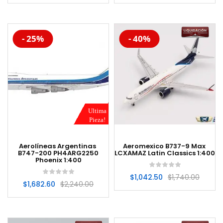
-20%
-20%
- 25%
- 40%
Ultima
Pieza!
Aerolíneas Argentinas
Aeromexico B737-9 Max
B747-200 PH4ARG2250
LCXAMAZ Latin Classics 1:400
Phoenix 1:400
$
1,042.50
$
1,740.00
$
1,682.60
$
2,240.00