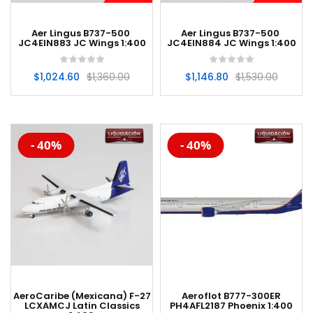
Aer Lingus B737-500
Aer Lingus B737-500
JC4EIN883 JC Wings 1:400
JC4EIN884 JC Wings 1:400
$
1,024.60
$
1,360.00
$
1,146.80
$
1,530.00
-20%
-20%
- 40%
- 40%
AeroCaribe (Mexicana) F-27
Aeroflot B777-300ER
LCXAMCJ Latin Classics
PH4AFL2187 Phoenix 1:400