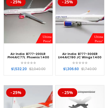
-20%
-20%
- 25%
- 25%
Ultima
Ultima
Pieza!
Pieza!
Air India B777-200LR
Air India B777-300ER
PH4AIC77L Phoenix 1:400
LH4AIC190 JC Wings 1:400
$
1,532.20
$
2,040.00
$
1,306.60
$
1,740.00
-20%
-20%
- 25%
- 25%