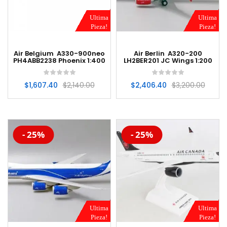
Ultima
Ultima
Pieza!
Pieza!
Air Belgium A330-900neo
Air Berlin A320-200
PH4ABB2238 Phoenix 1:400
LH2BER201 JC Wings 1:200
$
1,607.40
$
2,140.00
$
2,406.40
$
3,200.00
-20%
-20%
- 25%
- 25%
Ultima
Ultima
Pieza!
Pieza!