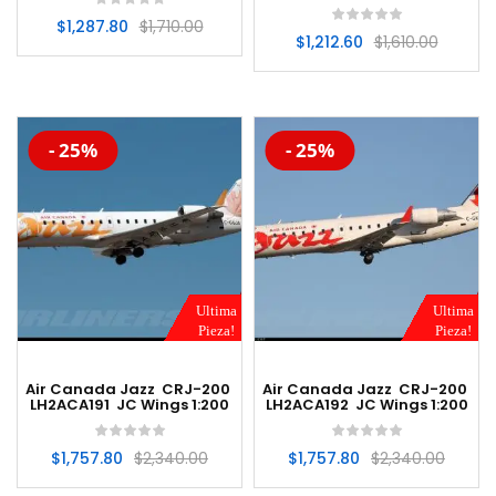
$
1,287.80
$
1,710.00
$
1,212.60
$
1,610.00
-20%
-20%
- 25%
- 25%
Ultima
Ultima
Pieza!
Pieza!
Air Canada Jazz CRJ-200
Air Canada Jazz CRJ-200
LH2ACA191 JC Wings 1:200
LH2ACA192 JC Wings 1:200
$
1,757.80
$
2,340.00
$
1,757.80
$
2,340.00