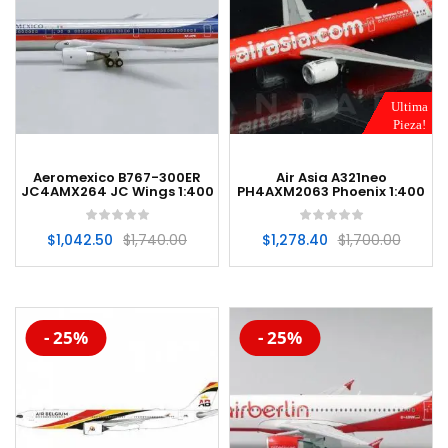
Ultima
Pieza!
Aeromexico B767-300ER
Air Asia A321neo
JC4AMX264 JC Wings 1:400
PH4AXM2063 Phoenix 1:400
$
1,042.50
$
1,740.00
$
1,278.40
$
1,700.00
-20%
-20%
- 25%
- 25%