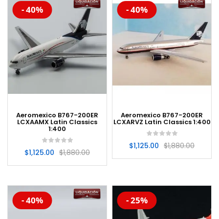
-20%
-20%
- 40%
- 40%
Aeromexico B767-200ER
Aeromexico B767-200ER
LCXAAMX Latin Classics
LCXARVZ Latin Classics 1:400
1:400
$
1,125.00
$
1,880.00
$
1,125.00
$
1,880.00
-20%
-20%
- 40%
- 25%