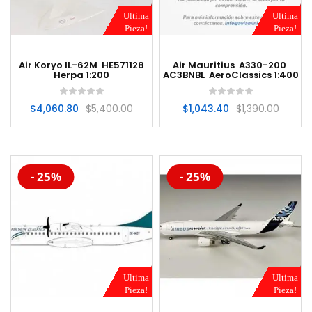
Ultima
Ultima
Pieza!
Pieza!
Air Koryo IL-62M HE571128
Air Mauritius A330-200
Herpa 1:200
AC3BNBL AeroClassics 1:400
$
4,060.80
$
5,400.00
$
1,043.40
$
1,390.00
-20%
-20%
- 25%
- 25%
Ultima
Ultima
Pieza!
Pieza!