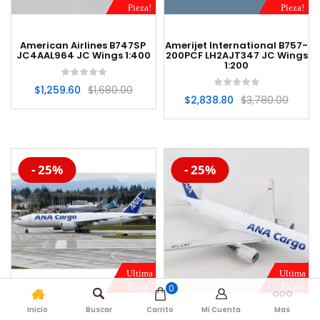
Pieza!
Pieza!
American Airlines B747SP
Amerijet International B757-
JC4AAL964 JC Wings 1:400
200PCF LH2AJT347 JC Wings
1:200
$
1,259.60
$
1,680.00
$
2,838.80
$
3,780.00
-20%
-20%
- 25%
- 25%
Ultima
Ultima
Pieza!
Pieza!
0
Inicio
Buscar
Carrito
Mi Cuenta
Mas