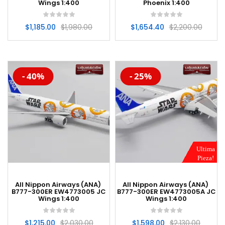
Wings 1:400
Phoenix 1:400
$
1,185.00
$
1,980.00
$
1,654.40
$
2,200.00
-20%
-20%
- 40%
- 25%
Ultima
Pieza!
All Nippon Airways (ANA)
All Nippon Airways (ANA)
B777-300ER EW4773005 JC
B777-300ER EW4773005A JC
Wings 1:400
Wings 1:400
$
1,215.00
$
2,030.00
$
1,598.00
$
2,130.00