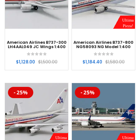
Ultima
Pieza!
American Airlines B737-300
American Airlines B737-800
LH4AAL049 JC Wings 1:400
NG58093 NG Model 1:400
$
1,128.00
$
1,500.00
$
1,184.40
$
1,580.00
-20%
-20%
- 25%
- 25%
Ultima
Ultima