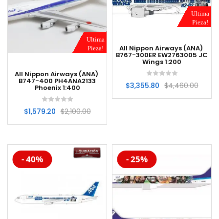
Ultima
Pieza!
Ultima
All Nippon Airways (ANA)
Pieza!
B767-300ER EW2763005 JC
Wings 1:200
All Nippon Airways (ANA)
B747-400 PH4ANA2133
$
3,355.80
$
4,460.00
Phoenix 1:400
$
1,579.20
$
2,100.00
-20%
-20%
- 40%
- 25%