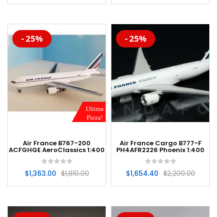
-20%
-20%
- 25%
- 25%
Ultima
Pieza!
Air France B767-200
Air France Cargo B777-F
ACFGHGE AeroClassics 1:400
PH4AFR2226 Phoenix 1:400
$
1,363.00
$
1,810.00
$
1,654.40
$
2,200.00