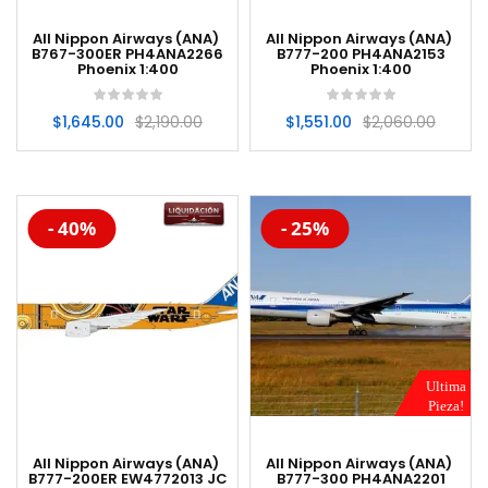
All Nippon Airways (ANA)
All Nippon Airways (ANA)
B767-300ER PH4ANA2266
B777-200 PH4ANA2153
Phoenix 1:400
Phoenix 1:400
$
1,645.00
$
2,190.00
$
1,551.00
$
2,060.00
-20%
-20%
- 40%
- 25%
Ultima
Pieza!
All Nippon Airways (ANA)
All Nippon Airways (ANA)
B777-200ER EW4772013 JC
B777-300 PH4ANA2201