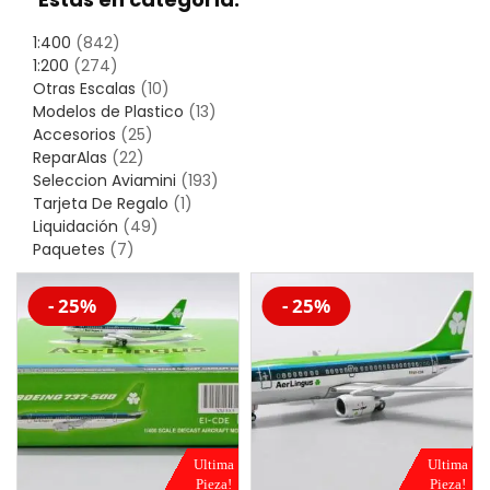
1:400
(842)
1:200
(274)
Otras Escalas
(10)
Modelos de Plastico
(13)
Accesorios
(25)
ReparAlas
(22)
Seleccion Aviamini
(193)
Tarjeta De Regalo
(1)
Liquidación
(49)
Paquetes
(7)
-20%
-20%
- 25%
- 25%
Ultima
Ultima
Pieza!
Pieza!