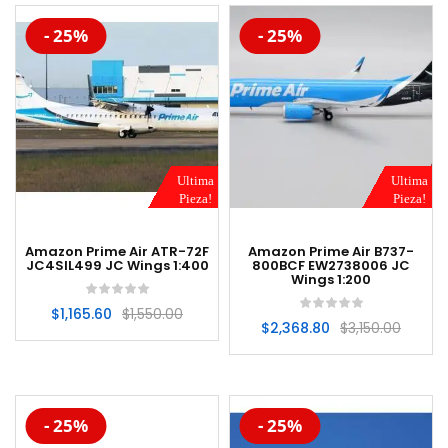
-20%
-20%
- 25%
- 25%
Ultima
Ultima
Pieza!
Pieza!
Amazon Prime Air ATR-72F
Amazon Prime Air B737-
JC4SIL499 JC Wings 1:400
800BCF EW2738006 JC
Wings 1:200
$
1,165.60
$
1,550.00
$
2,368.80
$
3,150.00
-20%
-20%
- 25%
- 25%