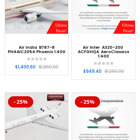
Ultima
Ultima
Pieza!
Pieza!
Air India B787-8
Air Inter A320-200
PH4AIC2054 Phoenix 1:400
ACFGHQA AeroClassics
1:400
$
1,400.60
$
1,860.00
$
949.40
$
1,260.00
-20%
-20%
- 25%
- 25%