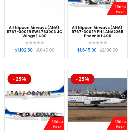
Ultima
Pieza!
All Nippon Airways (ANA)
All Nippon Airways (ANA)
B767-300ER EW4763003 JC
B767-300ER PH4ANA2265
Wings 1:400
Phoenix 1:400
$
1,102.50
$
1,840.00
$
1,645.00
$
2,190.00
-20%
-20%
- 25%
- 25%
Ultima
Ultima
Pieza!
Pieza!