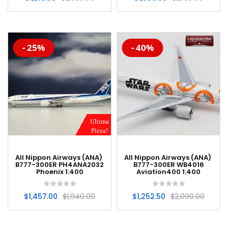
-20%
-20%
- 25%
- 40%
Ultima
Pieza!
All Nippon Airways (ANA)
All Nippon Airways (ANA)
B777-300ER PH4ANA2032
B777-300ER WB4016
Phoenix 1:400
Aviation400 1:400
$
1,457.00
$
1,940.00
$
1,252.50
$
2,090.00