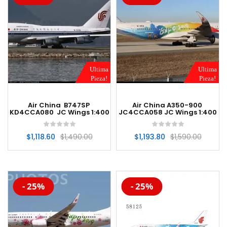
Ultima
Ultima
Pieza!
Pieza!
Air China B747SP
Air China A350-900
KD4CCA080 JC Wings 1:400
JC4CCA058 JC Wings 1:400
$
1,118.60
$
1,490.00
$
1,193.80
$
1,590.00
-20%
-20%
- 25%
- 25%