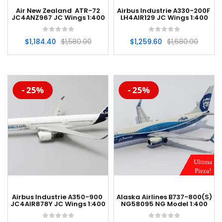
Air New Zealand ATR-72
Airbus Industrie A330-200F
JC4ANZ967 JC Wings 1:400
LH4AIR129 JC Wings 1:400
$
1,184.40
$
1,580.00
$
1,259.60
$
1,680.00
-20%
-20%
- 25%
- 25%
Ultima
Pieza!
Airbus Industrie A350-900
Alaska Airlines B737-800(S)
JC4AIR878Y JC Wings 1:400
NG58095 NG Model 1:400