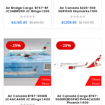
Air Bridge Cargo B747-8F
Air Canada A220-300
JC2ABW290 JC Wings 1:200
SKR1045 Skymarks 1:100
$
4,145.40
$
5,510.00
$
1,306.60
$
1,740.00
-20%
-20%
- 25%
- 25%
Ultima
Ultima
Pieza!
Pieza!
Air Canada B767-300ER
Air Canada Cargo B767-
JC4ACA458 JC Wings 1:400
300ER(BDSFW) PH4ACA2361
Phoenix 1:400