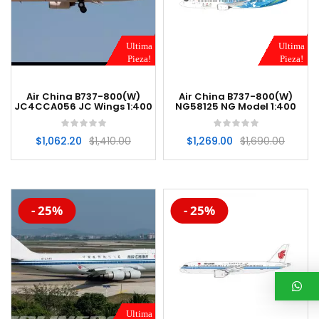
Ultima
Ultima
Pieza!
Pieza!
Air China B737-800(W)
Air China B737-800(W)
JC4CCA056 JC Wings 1:400
NG58125 NG Model 1:400
$
1,062.20
$
1,410.00
$
1,269.00
$
1,690.00
-20%
-20%
- 25%
- 25%
Ultima