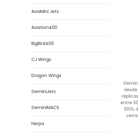
AviaMini Jets
Aviation400
BigBird400
CJ Wings
Dragon Wings
Gemini
desde 
GeminiJets
réplica
entre 5
GeminiMACS
100% d
cerra
Herpa